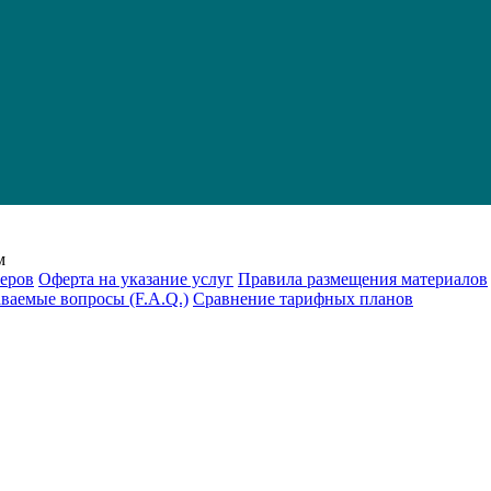
м
еров
Оферта на указание услуг
Правила размещения материалов
аваемые вопросы (F.A.Q.)
Cравнение тарифных планов