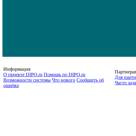
Информация
Партнера
О проекте DIPO.ru
Помощь по DIPO.ru
Для партн
Возможности системы
Что нового
Сообщить об
Часто зад
ошибке