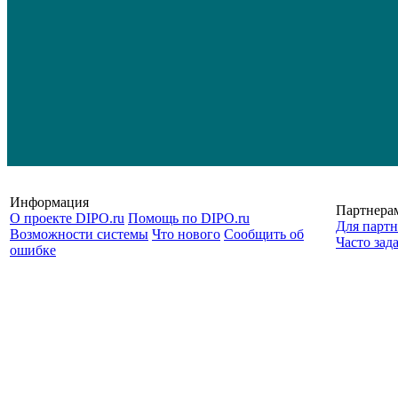
Информация
Партнера
О проекте DIPO.ru
Помощь по DIPO.ru
Для партн
Возможности системы
Что нового
Сообщить об
Часто зад
ошибке