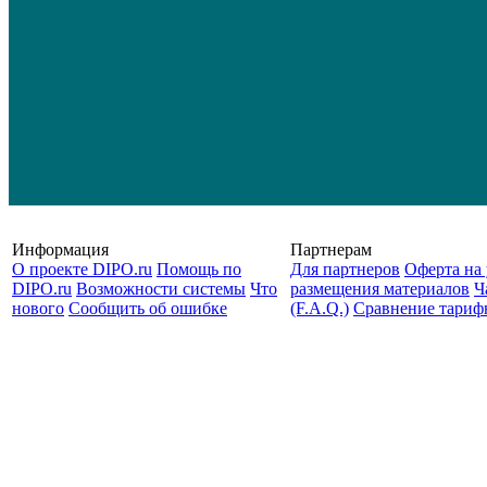
Информация
Партнерам
О проекте DIPO.ru
Помощь по
Для партнеров
Оферта на 
DIPO.ru
Возможности системы
Что
размещения материалов
Ч
нового
Сообщить об ошибке
(F.A.Q.)
Cравнение тариф