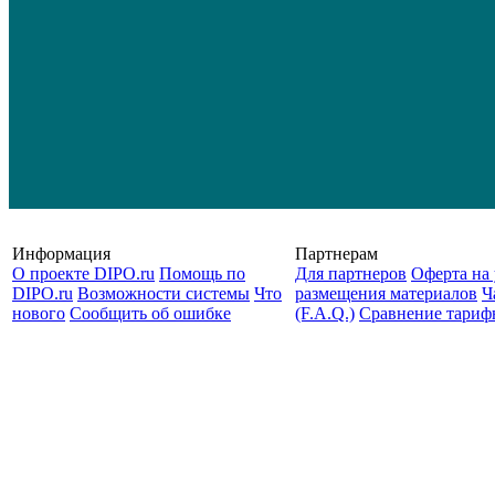
Информация
Партнерам
О проекте DIPO.ru
Помощь по
Для партнеров
Оферта на 
DIPO.ru
Возможности системы
Что
размещения материалов
Ч
нового
Сообщить об ошибке
(F.A.Q.)
Cравнение тариф