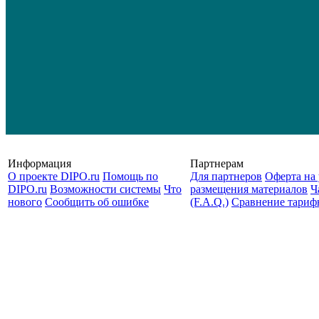
Информация
Партнерам
О проекте DIPO.ru
Помощь по
Для партнеров
Оферта на 
DIPO.ru
Возможности системы
Что
размещения материалов
Ч
нового
Сообщить об ошибке
(F.A.Q.)
Cравнение тариф