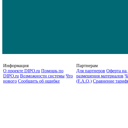
Информация
Партнерам
О проекте DIPO.ru
Помощь по
Для партнеров
Оферта на 
DIPO.ru
Возможности системы
Что
размещения материалов
Ч
нового
Сообщить об ошибке
(F.A.Q.)
Cравнение тариф