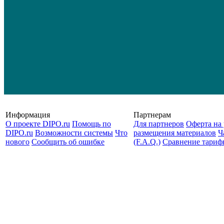
Информация
Партнерам
О проекте DIPO.ru
Помощь по
Для партнеров
Оферта на 
DIPO.ru
Возможности системы
Что
размещения материалов
Ч
нового
Сообщить об ошибке
(F.A.Q.)
Cравнение тариф