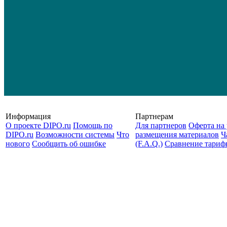
Информация
Партнерам
О проекте DIPO.ru
Помощь по
Для партнеров
Оферта на 
DIPO.ru
Возможности системы
Что
размещения материалов
Ч
нового
Сообщить об ошибке
(F.A.Q.)
Cравнение тариф