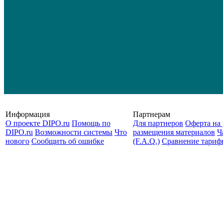
Информация
Партнерам
О проекте DIPO.ru
Помощь по
Для партнеров
Оферта на 
DIPO.ru
Возможности системы
Что
размещения материалов
Ч
нового
Сообщить об ошибке
(F.A.Q.)
Cравнение тариф