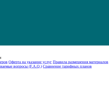
м
еров
Оферта на указание услуг
Правила размещения материалов
аваемые вопросы (F.A.Q.)
Cравнение тарифных планов