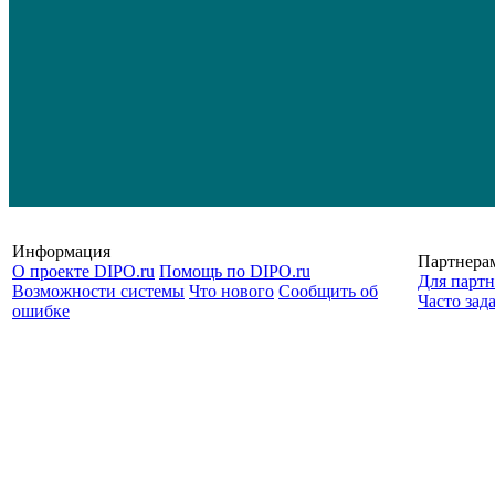
Информация
Партнера
О проекте DIPO.ru
Помощь по DIPO.ru
Для партн
Возможности системы
Что нового
Сообщить об
Часто зад
ошибке