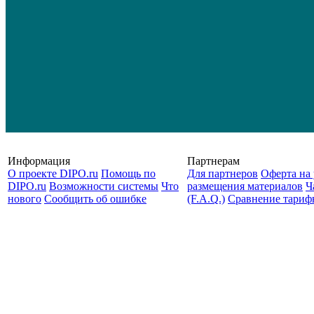
Информация
Партнерам
О проекте DIPO.ru
Помощь по
Для партнеров
Оферта на 
DIPO.ru
Возможности системы
Что
размещения материалов
Ч
нового
Сообщить об ошибке
(F.A.Q.)
Cравнение тариф