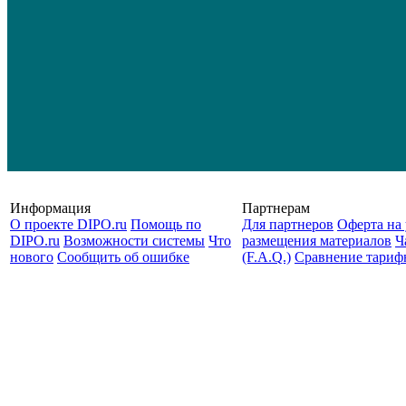
Информация
Партнерам
О проекте DIPO.ru
Помощь по
Для партнеров
Оферта на 
DIPO.ru
Возможности системы
Что
размещения материалов
Ч
нового
Сообщить об ошибке
(F.A.Q.)
Cравнение тариф