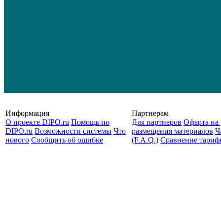
Информация
Партнерам
О проекте DIPO.ru
Помощь по
Для партнеров
Оферта на 
DIPO.ru
Возможности системы
Что
размещения материалов
Ч
нового
Сообщить об ошибке
(F.A.Q.)
Cравнение тариф