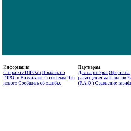
Информация
Партнерам
О проекте DIPO.ru
Помощь по
Для партнеров
Оферта на 
DIPO.ru
Возможности системы
Что
размещения материалов
Ч
нового
Сообщить об ошибке
(F.A.Q.)
Cравнение тариф