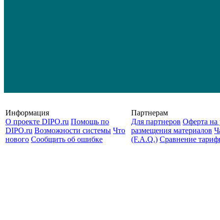
Информация
Партнерам
О проекте DIPO.ru
Помощь по
Для партнеров
Оферта на 
DIPO.ru
Возможности системы
Что
размещения материалов
Ч
нового
Сообщить об ошибке
(F.A.Q.)
Cравнение тариф