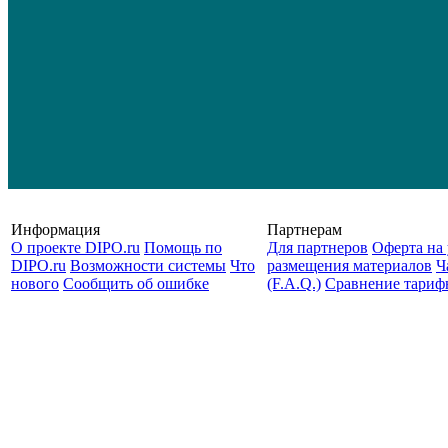
Информация
Партнерам
О проекте DIPO.ru
Помощь по
Для партнеров
Оферта на 
DIPO.ru
Возможности системы
Что
размещения материалов
Ч
нового
Сообщить об ошибке
(F.A.Q.)
Cравнение тариф