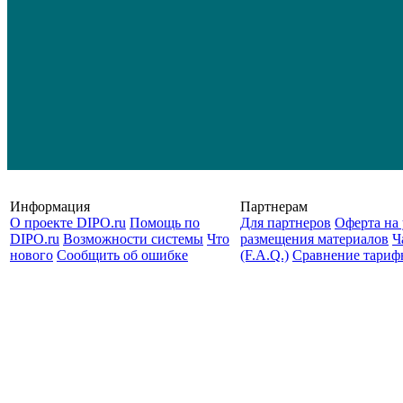
Информация
Партнерам
О проекте DIPO.ru
Помощь по
Для партнеров
Оферта на 
DIPO.ru
Возможности системы
Что
размещения материалов
Ч
нового
Сообщить об ошибке
(F.A.Q.)
Cравнение тариф