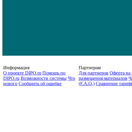
Информация
Партнерам
О проекте DIPO.ru
Помощь по
Для партнеров
Оферта на 
DIPO.ru
Возможности системы
Что
размещения материалов
Ч
нового
Сообщить об ошибке
(F.A.Q.)
Cравнение тариф