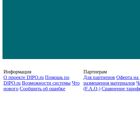
Информация
Партнерам
О проекте DIPO.ru
Помощь по
Для партнеров
Оферта на 
DIPO.ru
Возможности системы
Что
размещения материалов
Ч
нового
Сообщить об ошибке
(F.A.Q.)
Cравнение тариф