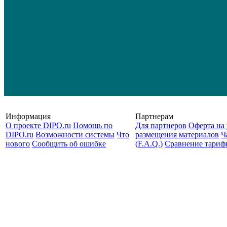
Информация
Партнерам
О проекте DIPO.ru
Помощь по
Для партнеров
Оферта на 
DIPO.ru
Возможности системы
Что
размещения материалов
Ч
нового
Сообщить об ошибке
(F.A.Q.)
Cравнение тариф