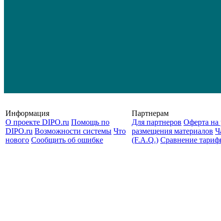
Информация
Партнерам
О проекте DIPO.ru
Помощь по
Для партнеров
Оферта на 
DIPO.ru
Возможности системы
Что
размещения материалов
Ч
нового
Сообщить об ошибке
(F.A.Q.)
Cравнение тариф