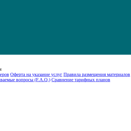
м
еров
Оферта на указание услуг
Правила размещения материалов
аваемые вопросы (F.A.Q.)
Cравнение тарифных планов