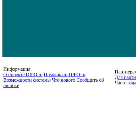
Информация
Партнера
О проекте DIPO.ru
Помощь по DIPO.ru
Для партн
Возможности системы
Что нового
Сообщить об
Часто зад
ошибке