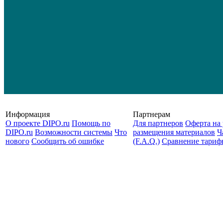
Информация
Партнерам
О проекте DIPO.ru
Помощь по
Для партнеров
Оферта на 
DIPO.ru
Возможности системы
Что
размещения материалов
Ч
нового
Сообщить об ошибке
(F.A.Q.)
Cравнение тариф