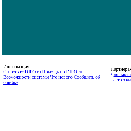
Информация
Партнера
О проекте DIPO.ru
Помощь по DIPO.ru
Для партн
Возможности системы
Что нового
Сообщить об
Часто зад
ошибке