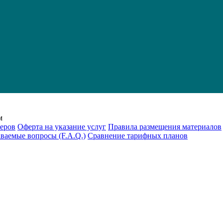
м
еров
Оферта на указание услуг
Правила размещения материалов
аваемые вопросы (F.A.Q.)
Cравнение тарифных планов