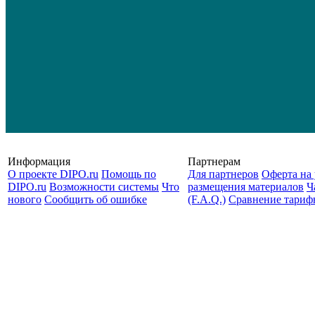
Информация
Партнерам
О проекте DIPO.ru
Помощь по
Для партнеров
Оферта на 
DIPO.ru
Возможности системы
Что
размещения материалов
Ч
нового
Сообщить об ошибке
(F.A.Q.)
Cравнение тариф