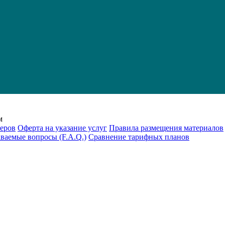
м
еров
Оферта на указание услуг
Правила размещения материалов
аваемые вопросы (F.A.Q.)
Cравнение тарифных планов