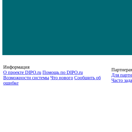
Информация
Партнера
О проекте DIPO.ru
Помощь по DIPO.ru
Для партн
Возможности системы
Что нового
Сообщить об
Часто зад
ошибке