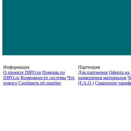
Информация
Партнерам
О проекте DIPO.ru
Помощь по
Для партнеров
Оферта на 
DIPO.ru
Возможности системы
Что
размещения материалов
Ч
нового
Сообщить об ошибке
(F.A.Q.)
Cравнение тариф