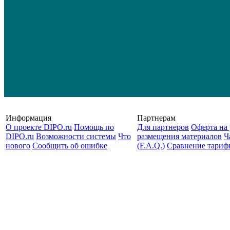
Информация
Партнерам
О проекте DIPO.ru
Помощь по
Для партнеров
Оферта на 
DIPO.ru
Возможности системы
Что
размещения материалов
Ч
нового
Сообщить об ошибке
(F.A.Q.)
Cравнение тариф