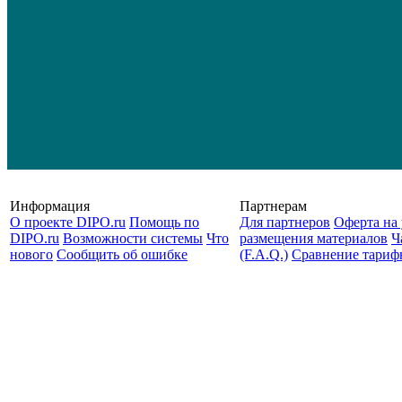
Информация
Партнерам
О проекте DIPO.ru
Помощь по
Для партнеров
Оферта на 
DIPO.ru
Возможности системы
Что
размещения материалов
Ч
нового
Сообщить об ошибке
(F.A.Q.)
Cравнение тариф