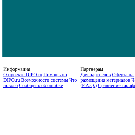
Информация
Партнерам
О проекте DIPO.ru
Помощь по
Для партнеров
Оферта на 
DIPO.ru
Возможности системы
Что
размещения материалов
Ч
нового
Сообщить об ошибке
(F.A.Q.)
Cравнение тариф