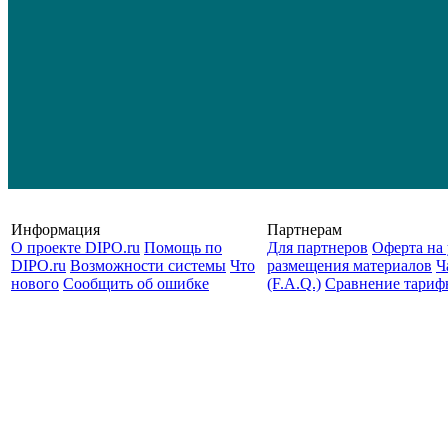
Информация
Партнерам
О проекте DIPO.ru
Помощь по
Для партнеров
Оферта на 
DIPO.ru
Возможности системы
Что
размещения материалов
Ч
нового
Сообщить об ошибке
(F.A.Q.)
Cравнение тариф