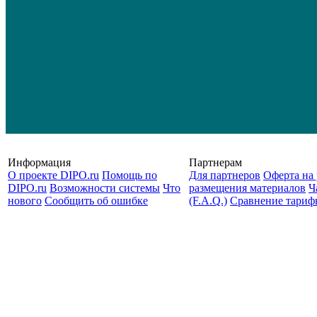
Информация
Партнерам
О проекте DIPO.ru
Помощь по
Для партнеров
Оферта на 
DIPO.ru
Возможности системы
Что
размещения материалов
Ч
нового
Сообщить об ошибке
(F.A.Q.)
Cравнение тариф