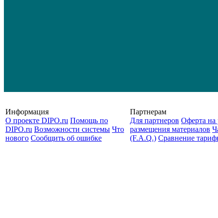
Информация
Партнерам
О проекте DIPO.ru
Помощь по
Для партнеров
Оферта на 
DIPO.ru
Возможности системы
Что
размещения материалов
Ч
нового
Сообщить об ошибке
(F.A.Q.)
Cравнение тариф