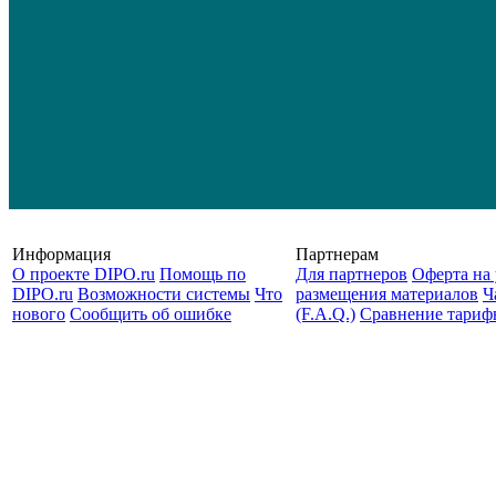
Информация
Партнерам
О проекте DIPO.ru
Помощь по
Для партнеров
Оферта на 
DIPO.ru
Возможности системы
Что
размещения материалов
Ч
нового
Сообщить об ошибке
(F.A.Q.)
Cравнение тариф