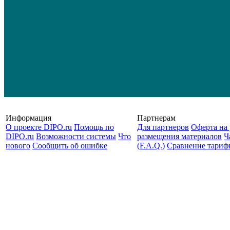
Информация
Партнерам
О проекте DIPO.ru
Помощь по
Для партнеров
Оферта на 
DIPO.ru
Возможности системы
Что
размещения материалов
Ч
нового
Сообщить об ошибке
(F.A.Q.)
Cравнение тариф