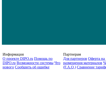
Информация
Партнерам
О проекте DIPO.ru
Помощь по
Для партнеров
Оферта на 
DIPO.ru
Возможности системы
Что
размещения материалов
Ч
нового
Сообщить об ошибке
(F.A.Q.)
Cравнение тариф