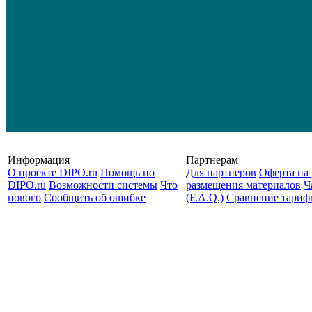
Информация
Партнерам
О проекте DIPO.ru
Помощь по
Для партнеров
Оферта на 
DIPO.ru
Возможности системы
Что
размещения материалов
Ч
нового
Сообщить об ошибке
(F.A.Q.)
Cравнение тариф