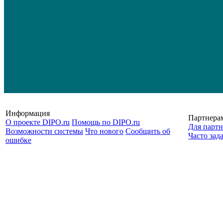
Информация
Партнера
О проекте DIPO.ru
Помощь по DIPO.ru
Для партн
Возможности системы
Что нового
Сообщить об
Часто зад
ошибке