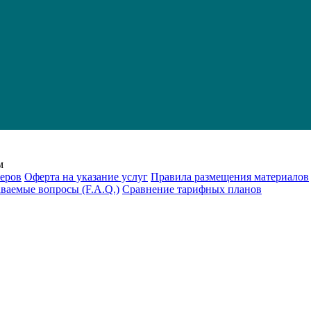
м
еров
Оферта на указание услуг
Правила размещения материалов
аваемые вопросы (F.A.Q.)
Cравнение тарифных планов