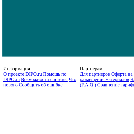
Информация
Партнерам
О проекте DIPO.ru
Помощь по
Для партнеров
Оферта на 
DIPO.ru
Возможности системы
Что
размещения материалов
Ч
нового
Сообщить об ошибке
(F.A.Q.)
Cравнение тариф