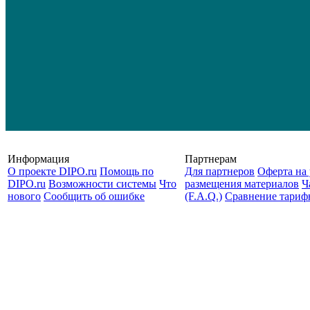
Информация
Партнерам
О проекте DIPO.ru
Помощь по
Для партнеров
Оферта на 
DIPO.ru
Возможности системы
Что
размещения материалов
Ч
нового
Сообщить об ошибке
(F.A.Q.)
Cравнение тариф