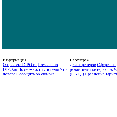
Информация
Партнерам
О проекте DIPO.ru
Помощь по
Для партнеров
Оферта на 
DIPO.ru
Возможности системы
Что
размещения материалов
Ч
нового
Сообщить об ошибке
(F.A.Q.)
Cравнение тариф