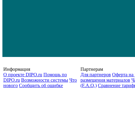
Информация
Партнерам
О проекте DIPO.ru
Помощь по
Для партнеров
Оферта на 
DIPO.ru
Возможности системы
Что
размещения материалов
Ч
нового
Сообщить об ошибке
(F.A.Q.)
Cравнение тариф