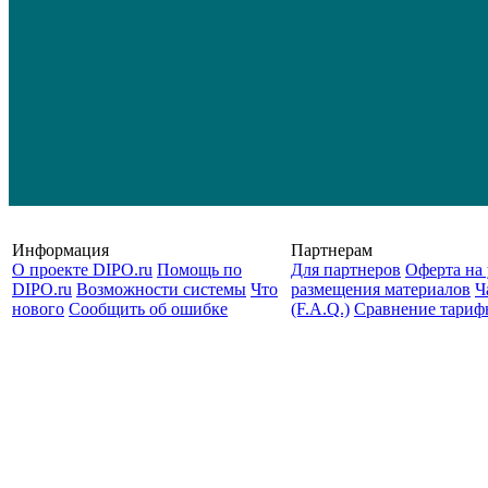
Информация
Партнерам
О проекте DIPO.ru
Помощь по
Для партнеров
Оферта на 
DIPO.ru
Возможности системы
Что
размещения материалов
Ч
нового
Сообщить об ошибке
(F.A.Q.)
Cравнение тариф