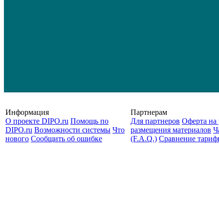
Информация
Партнерам
О проекте DIPO.ru
Помощь по
Для партнеров
Оферта на 
DIPO.ru
Возможности системы
Что
размещения материалов
Ч
нового
Сообщить об ошибке
(F.A.Q.)
Cравнение тариф