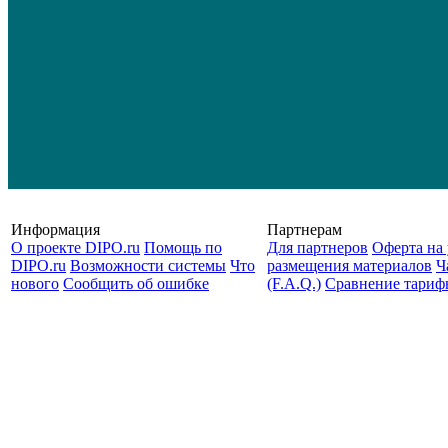
Информация
Партнерам
О проекте DIPO.ru
Помощь по
Для партнеров
Оферта на 
DIPO.ru
Возможности системы
Что
размещения материалов
Ч
нового
Сообщить об ошибке
(F.A.Q.)
Cравнение тариф