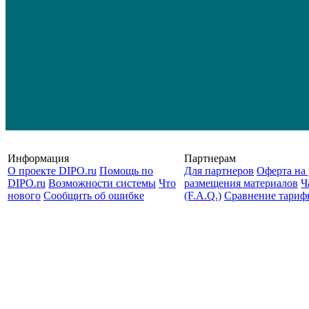
Информация
Партнерам
О проекте DIPO.ru
Помощь по
Для партнеров
Оферта на 
DIPO.ru
Возможности системы
Что
размещения материалов
Ч
нового
Сообщить об ошибке
(F.A.Q.)
Cравнение тариф