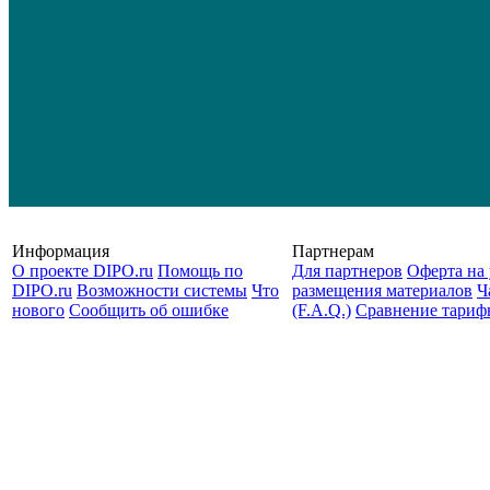
Информация
Партнерам
О проекте DIPO.ru
Помощь по
Для партнеров
Оферта на 
DIPO.ru
Возможности системы
Что
размещения материалов
Ч
нового
Сообщить об ошибке
(F.A.Q.)
Cравнение тариф