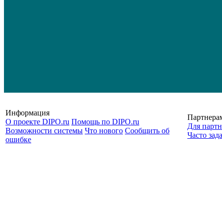
Информация
Партнера
О проекте DIPO.ru
Помощь по DIPO.ru
Для партн
Возможности системы
Что нового
Сообщить об
Часто зад
ошибке