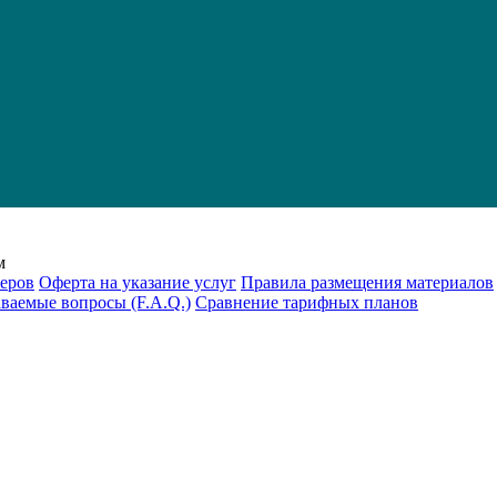
м
еров
Оферта на указание услуг
Правила размещения материалов
аваемые вопросы (F.A.Q.)
Cравнение тарифных планов