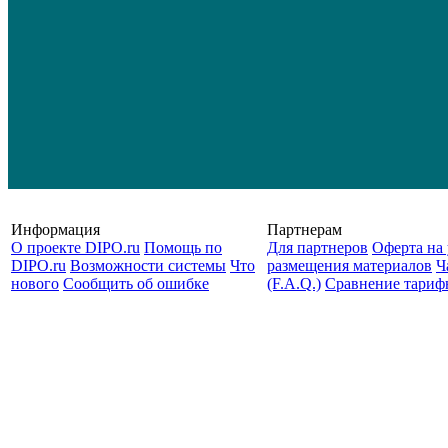
Информация
Партнерам
О проекте DIPO.ru
Помощь по
Для партнеров
Оферта на 
DIPO.ru
Возможности системы
Что
размещения материалов
Ч
нового
Сообщить об ошибке
(F.A.Q.)
Cравнение тариф