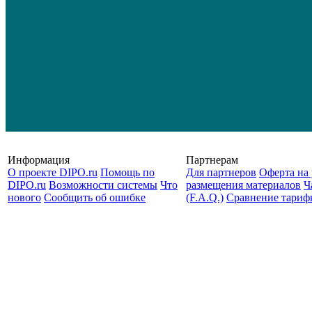
Информация
Партнерам
О проекте DIPO.ru
Помощь по
Для партнеров
Оферта на 
DIPO.ru
Возможности системы
Что
размещения материалов
Ч
нового
Сообщить об ошибке
(F.A.Q.)
Cравнение тариф